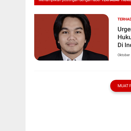
TERHA
Urge
Huku
Di I
Oktober 
MUAT 