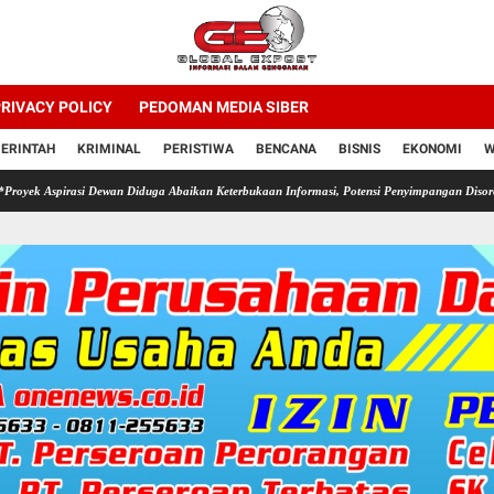
RIVACY POLICY
PEDOMAN MEDIA SIBER
ERINTAH
KRIMINAL
PERISTIWA
BENCANA
BISNIS
EKONOMI
W
si Dewan Diduga Abaikan Keterbukaan Informasi, Potensi Penyimpangan Disorot*
Proyek