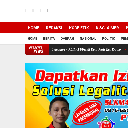
HOME
REDAKSI
KODE ETIK
DISCLAIMER
P
HOME
BERITA
DAERAH
NASIONAL
POLITIK
PEM
BREAKING
t Periksa Proyek SPAL Anggaran PBH APBDes di Desa Pasir Kec Kronjo
*Proyek Aspira
NEWS