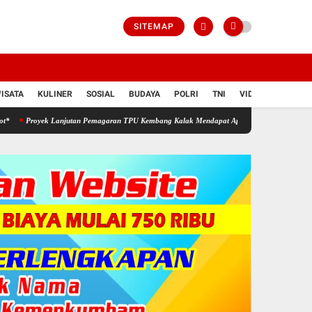
SITEMAP
ISATA
KULINER
SOSIAL
BUDAYA
POLRI
TNI
VIDIO
 Lanjutan Pemagaran TPU Kembang Kalak Mendapat Apresiasi Serius Dari Masyarakat
As