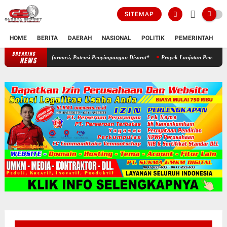
SITEMAP
HOME
BERITA
DAERAH
NASIONAL
POLITIK
PEMERINTAH
K
BREAKING
*Proyek Aspirasi Dewan Diduga Abaikan Keterbukaan Informasi, Potensi
NEWS