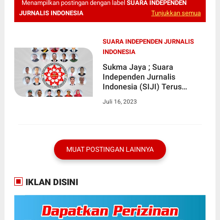
Menampilkan postingan dengan label
SUARA INDEPENDEN
JURNALIS INDONESIA
Tunjukkan semua
SUARA INDEPENDEN JURNALIS
INDONESIA
Sukma Jaya ; Suara
Independen Jurnalis
Indonesia (SIJI) Terus
Berinovasi Menuju Indonesia
Juli 16, 2023
Jaya
MUAT POSTINGAN LAINNYA
IKLAN DISINI