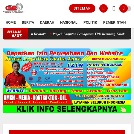
SITEMAP
HOME
BERITA
DAERAH
NASIONAL
POLITIK
PEMERINTAH
K
BREAKING
enyimpangan Disorot*
Proyek Lanjutan Pemagaran TPU Kembang Kalak Mendapat Apresias
NEWS