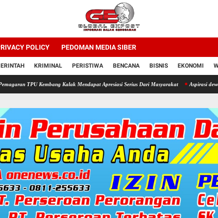
RIVACY POLICY
PEDOMAN MEDIA SIBER
ERINTAH
KRIMINAL
PERISTIWA
BENCANA
BISNIS
EKONOMI
W
 Kembang Kalak Mendapat Apresiasi Serius Dari Masyarakat
Aspirasi dewan di duga jadi