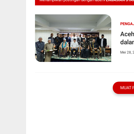
PENGAJ
Aceh
dala
Mei 28, 
MUAT 