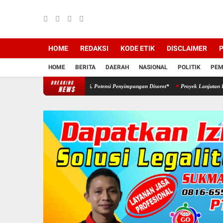
HOME
REDAKSI
KODE ETIK
DISCLAIMER
P
HOME
BERITA
DAERAH
NASIONAL
POLITIK
PEM
BREAKING
Keterbukaan Informasi, Potensi Penyimpangan Disorot*
Proyek Lanjutan Pemagaran TPU
NEWS