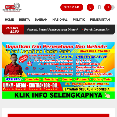
SITEMAP
HOME
BERITA
DAERAH
NASIONAL
POLITIK
PEMERINTAH
K
BREAKING
*Proyek Aspirasi Dewan Diduga Abaikan Keterbukaan Informasi, Potens
NEWS