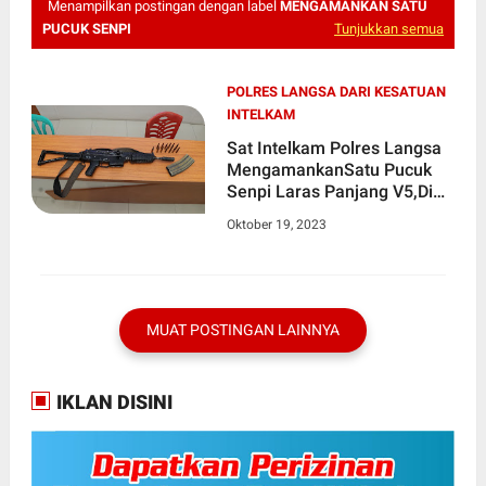
Menampilkan postingan dengan label
MENGAMANKAN SATU
PUCUK SENPI
Tunjukkan semua
POLRES LANGSA DARI KESATUAN
INTELKAM
Sat Intelkam Polres Langsa
MengamankanSatu Pucuk
Senpi Laras Panjang V5,Di
Desa Paya Bily Kecamatan
Oktober 19, 2023
Birem Bayeun.
MUAT POSTINGAN LAINNYA
IKLAN DISINI