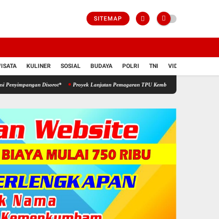
SITEMAP
ISATA
KULINER
SOSIAL
BUDAYA
POLRI
TNI
VIDIO
an Disorot*
Proyek Lanjutan Pemagaran TPU Kembang Kalak Mendapat Apresiasi Serius