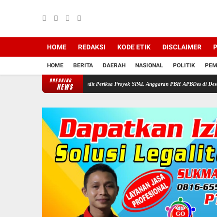
HOME
REDAKSI
KODE ETIK
DISCLAIMER
P
HOME
BERITA
DAERAH
NASIONAL
POLITIK
PEM
BREAKING
ipulu : Minta Tim Audit Periksa Proyek SPAL Anggaran PBH APBDes di Desa Pasir Kec Kr
NEWS