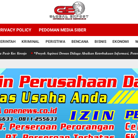
RIVACY POLICY
PEDOMAN MEDIA SIBER
ERINTAH
KRIMINAL
PERISTIWA
BENCANA
BISNIS
EKONOMI
W
onjo
*Proyek Aspirasi Dewan Diduga Abaikan Keterbukaan Informasi, Potensi Penyimpang