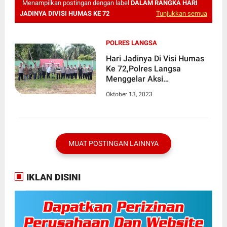
Menampilkan postingan dengan label
DALAM RANGKA HARI
JADINYA DIVISI HUMAS KE 72
Tunjukkan semua
POLRES LANGSA
Hari Jadinya Di Visi Humas
Ke 72,Polres Langsa
Menggelar Aksi
PenanamanPohon Di
Oktober 13, 2023
Kecamatan Langsa Timur.
MUAT POSTINGAN LAINNYA
IKLAN DISINI