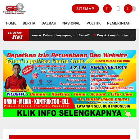
SITEMAP
HOME
BERITA
DAERAH
NASIONAL
POLITIK
PEMERINTAH
K
BREAKING
*Proyek Aspirasi Dewan Diduga Abaikan Keterbukaan Informasi, Potensi 
NEWS