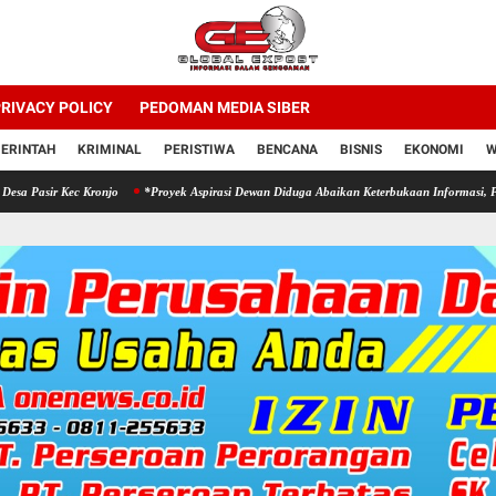
RIVACY POLICY
PEDOMAN MEDIA SIBER
ERINTAH
KRIMINAL
PERISTIWA
BENCANA
BISNIS
EKONOMI
W
 Kronjo
*Proyek Aspirasi Dewan Diduga Abaikan Keterbukaan Informasi, Potensi Penyim