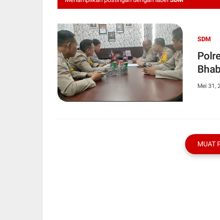
SDM
Polr
Bhab
Mei 31, 
MUAT 