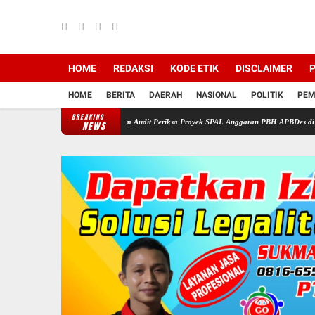
HOME
REDAKSI
KODE ETIK
DISCLAIMER
P
HOME
BERITA
DAERAH
NASIONAL
POLITIK
PEM
BREAKING
pitipulu : Minta Tim Audit Periksa Proyek SPAL Anggaran PBH APBDes di Desa Pasir Kec
NEWS