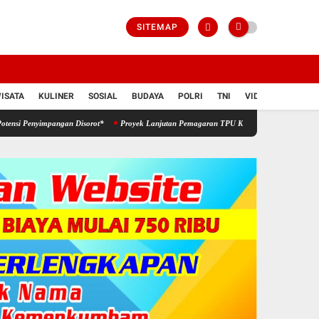
SITEMAP
ISATA
KULINER
SOSIAL
BUDAYA
POLRI
TNI
VIDIO
pangan Disorot*
Proyek Lanjutan Pemagaran TPU Kembang Kalak Mendapat Apresiasi Ser