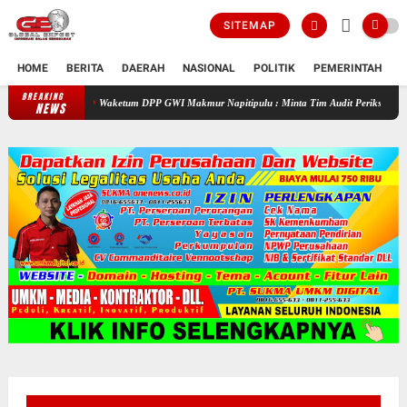
SITEMAP
HOME
BERITA
DAERAH
NASIONAL
POLITIK
PEMERINTAH
K
BREAKING
Waketum DPP GWI Makmur Napitipulu : Minta Tim Audit Periksa Proyek SPAL A
NEWS