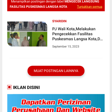
Menampilkan postingan dengan label
MENGECEK LANGSUNG
FASILITAS PUSKESMAS LANGSA KOTA
Tunjukkan semua
SYARIDIN
PJ Wali Kota,Melakukan
Pengecekkan Fasilitas
Puskesmas Langsa Kota,Dan
Kantor PDAM Keumeuneng
September 15, 2023
MUAT POSTINGAN LAINNYA
IKLAN DISINI