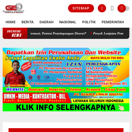
SITEMAP
HOME
BERITA
DAERAH
NASIONAL
POLITIK
PEMERINTAH
K
BREAKING
*Proyek Aspirasi Dewan Diduga Abaikan Keterbukaan Informasi, Potens
NEWS