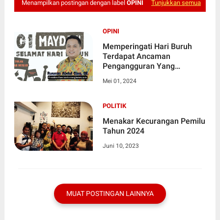
Menampilkan postingan dengan label
OPINI
Tunjukkan semua
OPINI
Memperingati Hari Buruh
Terdapat Ancaman
Pengangguran Yang
MenghantuiPara Buruh Di
Mei 01, 2024
Indonesia
POLITIK
Menakar Kecurangan Pemilu
Tahun 2024
Juni 10, 2023
MUAT POSTINGAN LAINNYA