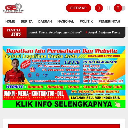
SITEMAP
HOME
BERITA
DAERAH
NASIONAL
POLITIK
PEMERINTAH
K
BREAKING
*Proyek Aspirasi Dewan Diduga Abaikan Keterbukaan Informasi, Potensi P
NEWS