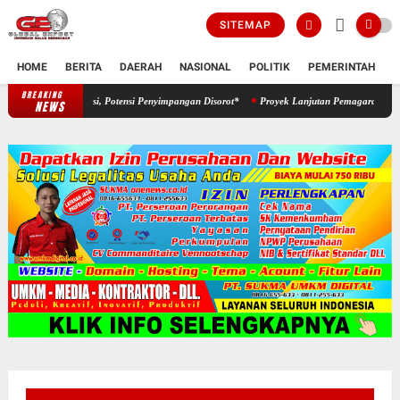
SITEMAP
HOME
BERITA
DAERAH
NASIONAL
POLITIK
PEMERINTAH
K
BREAKING
terbukaan Informasi, Potensi Penyimpangan Disorot*
Proyek Lanjutan Pemagaran TPU Ke
NEWS