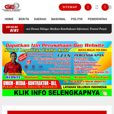
SITEMAP
HOME
BERITA
DAERAH
NASIONAL
POLITIK
PEMERINTAH
K
BREAKING
royek Aspirasi Dewan Diduga Abaikan Keterbukaan Informasi, Potensi Penyimpangan Disorot
NEWS