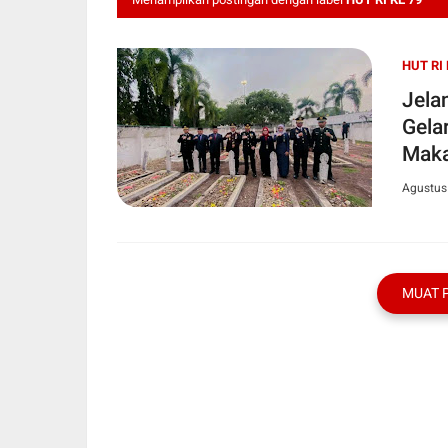
HUT RI 
Jela
Gela
Maka
Agustus
MUAT 