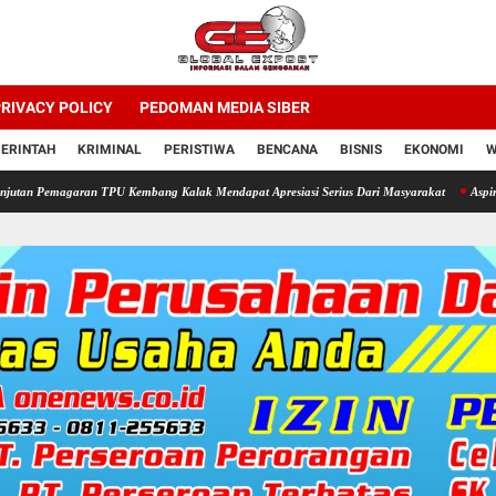
RIVACY POLICY
PEDOMAN MEDIA SIBER
ERINTAH
KRIMINAL
PERISTIWA
BENCANA
BISNIS
EKONOMI
W
ran TPU Kembang Kalak Mendapat Apresiasi Serius Dari Masyarakat
Aspirasi dewan di d