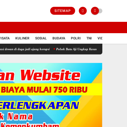
SITEMAP
ISATA
KULINER
SOSIAL
BUDAYA
POLRI
TNI
VIDIO
uga jadi ajang korupsi
Polsek Batu Aji Ungkap Kasus Dugaan Penggelapan Dalam Jabatan