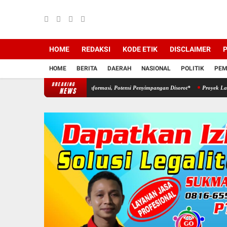
HOME
REDAKSI
KODE ETIK
DISCLAIMER
P
HOME
BERITA
DAERAH
NASIONAL
POLITIK
PEM
BREAKING
baikan Keterbukaan Informasi, Potensi Penyimpangan Disorot*
Proyek Lanjutan Pemaga
NEWS